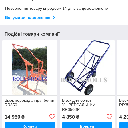
Повернення товару впродовж 14 днів за домовленістю
Всі умови повернення
Подібні товари компанії
Візок перекидач для бочки
Візок для бочки
Візо
RR350
УНІВЕРСАЛЬНИЙ
RR3
RR350BР
14 950
4 850
4 2
₴
₴
Купити
Купити